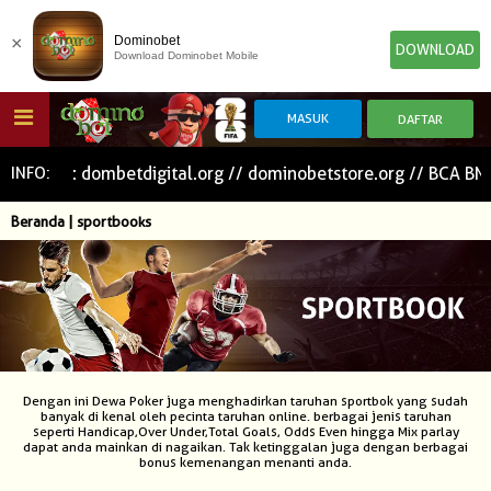
×
Dominobet
DOWNLOAD
Download Dominobet Mobile
HOME
I KAMI : dombetdigital.org // dominobetstore.org // BCA 
INFO:
Beranda | sportbooks
POKER
SLOT GAME
IDN E-LOTTERY
NEW
NEW
SPORTBOOK
LIVE CASINO
IDNLIVE
NEW
Dengan ini Dewa Poker juga menghadirkan taruhan sportbok yang sudah
TOGEL
ESPORTS
ARCADE
banyak di kenal oleh pecinta taruhan online. berbagai jenis taruhan
seperti Handicap,Over Under,Total Goals, Odds Even hingga Mix parlay
NEW
NEW
NEW
dapat anda mainkan di nagaikan. Tak ketinggalan juga dengan berbagai
bonus kemenangan menanti anda.
TEMBAK IKAN
IDNRAFFLE
IDNTRADE