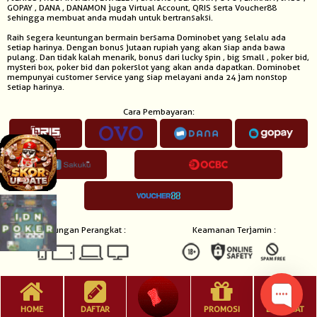
GOPAY , DANA , DANAMON juga Virtual Account, QRIS serta Voucher88
sehingga membuat anda mudah untuk bertransaksi.
© Copyright 2026 d0mbt303.xyz - All right reserved | 18+
Raih segera keuntungan bermain bersama Dominobet yang selalu ada
setiap harinya. Dengan bonus jutaan rupiah yang akan siap anda bawa
pulang. Dan tidak kalah menarik, bonus dari lucky spin , big small , poker bid,
mysteri box, poker bid dan pokerslot yang akan anda dapatkan. Dominobet
mempunyai customer service yang siap melayani anda 24 jam nonstop
setiap harinya.
Cara Pembayaran:
Dukungan Perangkat :
Keamanan Terjamin :
© Copyright 2026 d0mbt303.xyz - All right reserved | 18+
HOME
DAFTAR
PROMOSI
LIVE CHAT