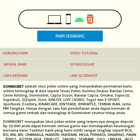
didapatkan, Mainkan sekarang dan rasakan keseruannya!.
NEW
TANGKAS
RTP
DEPOSIT
WITHDRAW
HUBUNGI KAMI
VIDEO TUTORIAL
PROMOSI
JADWAL BANK
SPONSORSHIP
CARA BERMAIN
LINK ALTERNATIF
DOWNLOAD APLIKASI
adalah situs poker online yang menyediakan permainan kartu
DOMINOBET
online terlengkap di Asia seperti Texas Poker, Domino Dealer, Bandar Ceme,
REFERRAL
Ceme Keliling, Dominobet, Capsa Susun, Bandar Capsa, Omaha, Super10,
Superbull, QQspirit, Slots, IDNLIVE, LIVE CASINO, Togel dan E-SPORT,
sportbook, E-lottery, IDNARCADE, IDNTRADE, IDNRAFFLE, TEMBAK IKAN, serta
JACKPOT
MM Tangkas. Hanya dengan satu kali pendaftaran anda dapat bermain di
semua game terbaik dan terlengkap di Dominobet seumur hidup anda.
VIP MEMBER
DOMINOBET merupakan situs poker online yang terpercaya dengan deposit
Rp 10.000 anda dapat bermain semua game dan mendapatkan keuntungan
bersama kami. Fasilitas bank yang kami miliki sangat lengkap seperti BCA,
HUBUNGI KAMI
BSI, BNI, BRI, CIMBNIAGA, MANDIRI, MAYBANK, MEGA, PERMATA, SINARMAS, PANIN
, JENIUS , KOSPIN JASA , EWALLET , SAKUKU , SEABANK , OVO , LINKAJA , JAGO ,