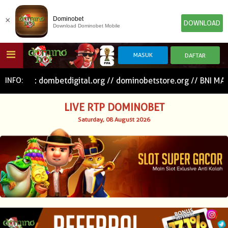
×
Dominobet
DOWNLOAD
Download Dominobet Mobile
HOME
MI KAMI : dombetdigital.org // dominobetstore.org // BNI
INFO:
LIVE RTP DOMINOBET
POKER
SLOT GAME
IDN E-LOTTERY
Saturday, 08 August 2026
NEW
NEW
SPORTBOOK
LIVE CASINO
IDNLIVE
NEW
TOGEL
ESPORTS
ARCADE
NEW
NEW
NEW
TEMBAK IKAN
IDNRAFFLE
IDNTRADE